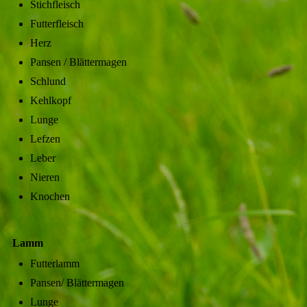
Stichfleisch
Futterfleisch
Herz
Pansen / Blättermagen
Schlund
Kehlkopf
Lunge
Lefzen
Leber
Nieren
Knochen
Lamm
Futterlamm
Pansen/ Blättermagen
Lunge