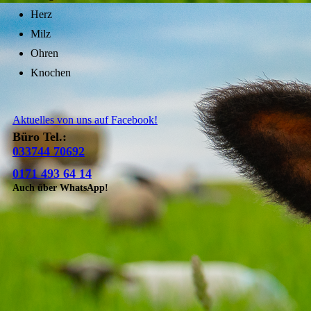
Herz
Milz
Ohren
Knochen
Aktuelles von uns auf Facebook!
Büro Tel.:
033744 70692
0171 493 64 14
Auch über WhatsApp!