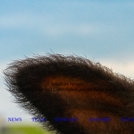
Schäferei Nesges
Landschaftspflege und Lammfleisch aus der Nähe von Berlin
NEWS
TEAM
KONTAKT
ANFAHRT
HÄUF