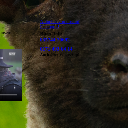
Aktuelles von uns auf
Facebook!
unsere
Büro Tel.:
033744 70692
0171 493 64 14
Auch über WhatsApp!