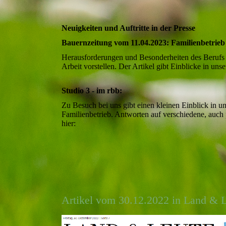
Neuigkeiten und Auftritte in der Presse
Bauernzeitung vom 11.04.2023: Familienbetrie
Herausforderungen und Besonderheiten des Berufs a
Arbeit vorstellen. Der Artikel gibt Einblicke in uns
Studio 3 - im rbb:
Zu Besuch bei uns gibt einen kleinen Einblick in u
Familienbetrieb. Antworten auf verschiedene, auch 
hier:
Artikel vom 30.12.2022 in Land & Le